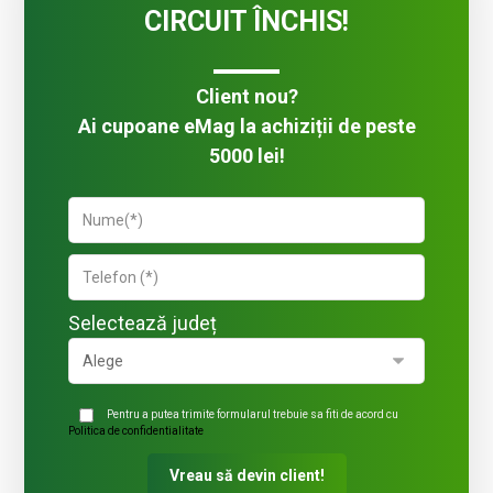
CIRCUIT ÎNCHIS!
Client nou?
Ai cupoane eMag la achiziții de peste
5000 lei!
Selectează județ
Pentru a putea trimite formularul trebuie sa fiti de acord cu
Politica de confidentialitate
Vreau să devin client!